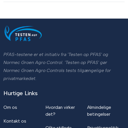
PFAS-testene er et initiativ fra 'Testen op PFAS' og
Normec Groen Agro Control. 'Testen op PFAS' gør
Normec Groen Agro Controls tests tilgængelige for
privatmarkedet.
Hurtige Links
Om os
Hvordan virker
Almindelige
det?
betingelser
Kontakt os
Ofte stillede
Privatlivspolitik