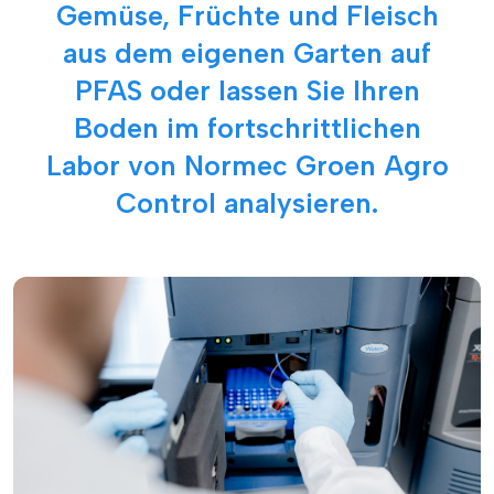
Gemüse, Früchte und Fleisch
aus dem eigenen Garten auf
PFAS oder lassen Sie Ihren
Boden im fortschrittlichen
Labor von Normec Groen Agro
Control analysieren.